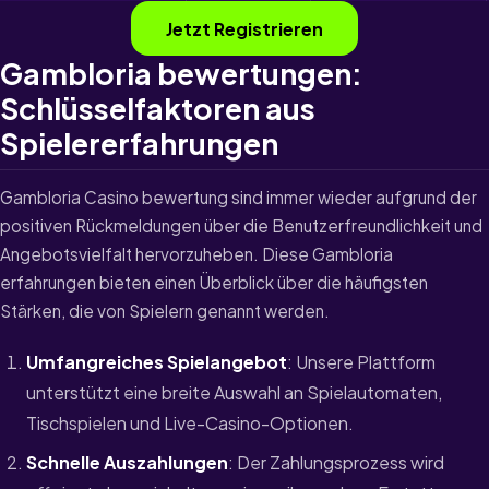
Jetzt Registrieren
Gambloria bewertungen:
Schlüsselfaktoren aus
Spielererfahrungen
Gambloria Casino bewertung sind immer wieder aufgrund der
positiven Rückmeldungen über die Benutzerfreundlichkeit und
Angebotsvielfalt hervorzuheben. Diese Gambloria
erfahrungen bieten einen Überblick über die häufigsten
Stärken, die von Spielern genannt werden.
Umfangreiches Spielangebot
: Unsere Plattform
unterstützt eine breite Auswahl an Spielautomaten,
Tischspielen und Live-Casino-Optionen.
Schnelle Auszahlungen
: Der Zahlungsprozess wird