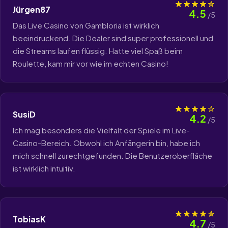
Jürgen87
4.5
/5
Das Live Casino von Gambloria ist wirklich
beeindruckend. Die Dealer sind super professionell und
die Streams laufen flüssig. Hatte viel Spaß beim
Roulette, kam mir vor wie im echten Casino!
SusiD
4.2
/5
Ich mag besonders die Vielfalt der Spiele im Live-
Casino-Bereich. Obwohl ich Anfängerin bin, habe ich
mich schnell zurechtgefunden. Die Benutzeroberfläche
ist wirklich intuitiv.
TobiasK
4.7
/5