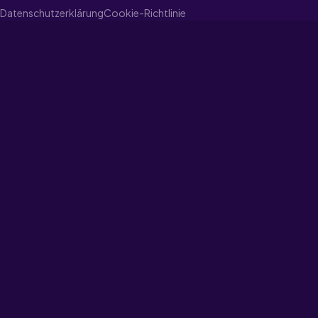
Datenschutzerklärung
Cookie-Richtlinie