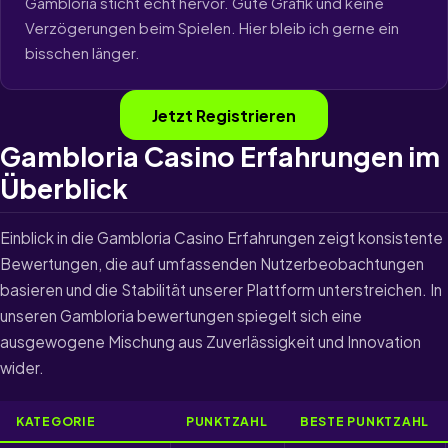
Gambloria sticht echt hervor. Gute Grafik und keine
Verzögerungen beim Spielen. Hier bleib ich gerne ein
bisschen länger.
Jetzt Registrieren
Gambloria Casino Erfahrungen im
Überblick
Einblick in die Gambloria Casino Erfahrungen zeigt konsistente
Bewertungen, die auf umfassenden Nutzerbeobachtungen
basieren und die Stabilität unserer Plattform unterstreichen. In
unseren Gambloria bewertungen spiegelt sich eine
ausgewogene Mischung aus Zuverlässigkeit und Innovation
wider.
KATEGORIE
PUNKTZAHL
BESTE PUNKTZAHL