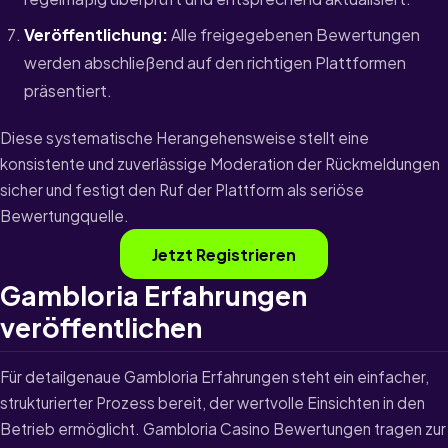
Veröffentlichung:
Alle freigegebenen Bewertungen
werden abschließend auf den richtigen Plattformen
präsentiert.
Diese systematische Herangehensweise stellt eine
konsistente und zuverlässige Moderation der Rückmeldungen
sicher und festigt den Ruf der Plattform als seriöse
Bewertungquelle.
Jetzt Registrieren
Gambloria Erfahrungen
veröffentlichen
Für detailgenaue Gambloria Erfahrungen steht ein einfacher,
strukturierter Prozess bereit, der wertvolle Einsichten in den
Betrieb ermöglicht. Gambloria Casino Bewertungen tragen zur