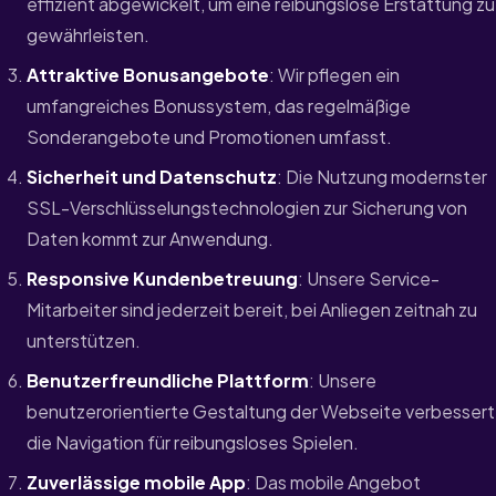
effizient abgewickelt, um eine reibungslose Erstattung zu
gewährleisten.
Attraktive Bonusangebote
: Wir pflegen ein
umfangreiches Bonussystem, das regelmäßige
Sonderangebote und Promotionen umfasst.
Sicherheit und Datenschutz
: Die Nutzung modernster
SSL-Verschlüsselungstechnologien zur Sicherung von
Daten kommt zur Anwendung.
Responsive Kundenbetreuung
: Unsere Service-
Mitarbeiter sind jederzeit bereit, bei Anliegen zeitnah zu
unterstützen.
Benutzerfreundliche Plattform
: Unsere
benutzerorientierte Gestaltung der Webseite verbessert
die Navigation für reibungsloses Spielen.
Zuverlässige mobile App
: Das mobile Angebot