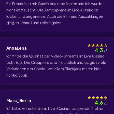
Ein Freund hat mir Gambloria empfohlen und ich wurde
nicht enttäuscht! Die Atmosphäre im Live-Casino ist
locker und angenehm. Auch die Ein- und Auszahlungen
gingen schnell und reibungslos.
AnnaLena
4.3
/5
Ich finde die Qualität der Video-Streams im Live Casino
echt top. Die Croupiers sind freundlich und es gibt viele
Variationen der Spiele. Vor allem Blackjack macht hier
richtig Spaß.
Marc_Berlin
4.6
/5
Ich habe verschiedene Live-Casinos ausprobiert, aber